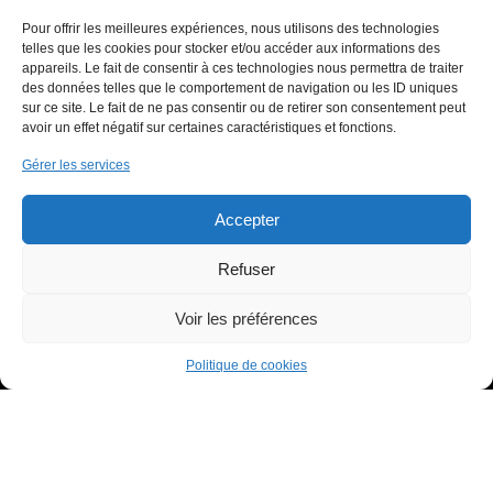
03 85 31 80 92
Pour offrir les meilleures expériences, nous utilisons des technologies
06 70 81 40 38
telles que les cookies pour stocker et/ou accéder aux informations des
73 route de Lyon ZAC Sud, 71000 Mâcon, FRANCE
appareils. Le fait de consentir à ces technologies nous permettra de traiter
des données telles que le comportement de navigation ou les ID uniques
sur ce site. Le fait de ne pas consentir ou de retirer son consentement peut
avoir un effet négatif sur certaines caractéristiques et fonctions.
Informations
Gérer les services
Contactez-nous
Accepter
Mentions légales
Refuser
Médiateur
À propos
Voir les préférences
Qui sommes-nous ?
Politique de cookies
Le blog
Nos services