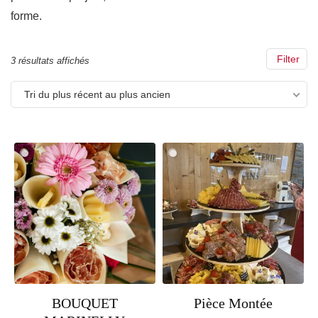
forme.
Filter
Trié
3 résultats affichés
du
Tri du plus récent au plus ancien
plus
récent
au
plus
ancien
BOUQUET
Pièce Montée