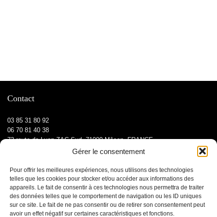
Contact
03 85 31 80 92
06 70 81 40 38
73 route de Lyon ZAC Sud, 71000 Mâcon, FRANCE
Gérer le consentement
Pour offrir les meilleures expériences, nous utilisons des technologies
Informations
telles que les cookies pour stocker et/ou accéder aux informations des
appareils. Le fait de consentir à ces technologies nous permettra de traiter
des données telles que le comportement de navigation ou les ID uniques
Contactez-nous
sur ce site. Le fait de ne pas consentir ou de retirer son consentement peut
avoir un effet négatif sur certaines caractéristiques et fonctions.
Mentions légales