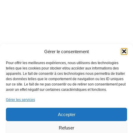
Gérer le consentement
Pour offrir les meilleures expériences, nous utilisons des technologies
telles que les cookies pour stocker et/ou accéder aux informations des
Contact
appareils. Le fait de consentir à ces technologies nous permettra de traiter
des données telles que le comportement de navigation ou les ID uniques
sur ce site. Le fait de ne pas consentir ou de retirer son consentement peut
03 85 31 80 92
avoir un effet négatif sur certaines caractéristiques et fonctions.
06 70 81 40 38
73 route de Lyon ZAC Sud, 71000 Mâcon, FRANCE
Gérer les services
Accepter
Informations
Refuser