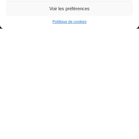
Contactez-nous
Voir les préférences
Mentions légales
Médiateur
Politique de cookies
À propos
Qui sommes-nous ?
Le blog
Nos services
Suivez-nous