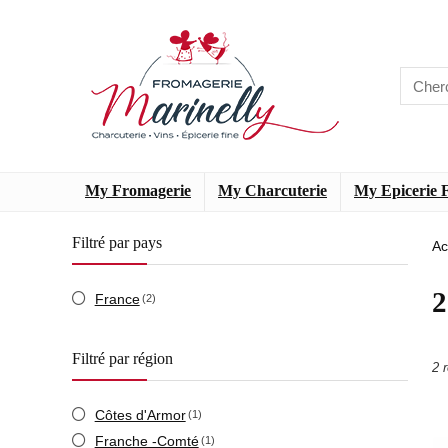
My Fromagerie
My Charcuterie
My Epicerie 
Filtré par pays
Ac
France
(2)
Filtré par région
2 
Côtes d'Armor
(1)
Franche -Comté
(1)