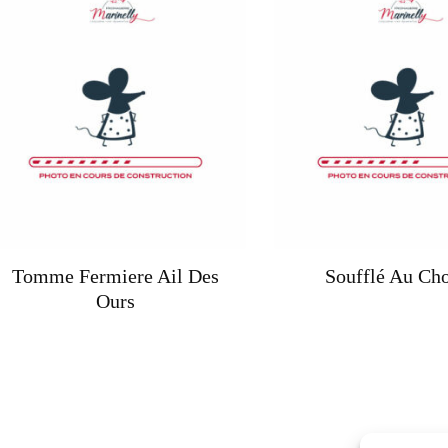
récent
au
plus
ancien
Tomme Fermiere Ail Des
Soufflé Au Cho
Ours