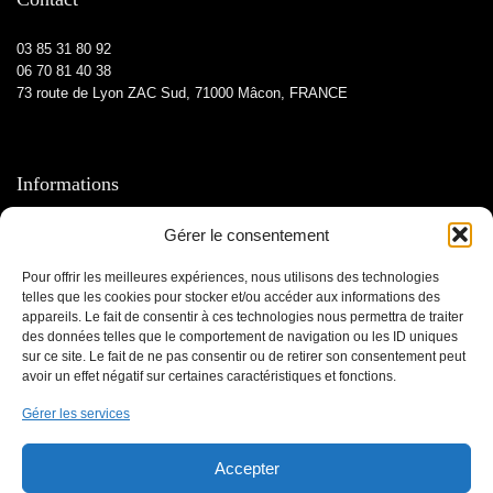
03 85 31 80 92
06 70 81 40 38
73 route de Lyon ZAC Sud, 71000 Mâcon, FRANCE
Informations
Contactez-nous
Gérer le consentement
Mentions légales
Pour offrir les meilleures expériences, nous utilisons des technologies
Médiateur
telles que les cookies pour stocker et/ou accéder aux informations des
appareils. Le fait de consentir à ces technologies nous permettra de traiter
À propos
des données telles que le comportement de navigation ou les ID uniques
sur ce site. Le fait de ne pas consentir ou de retirer son consentement peut
avoir un effet négatif sur certaines caractéristiques et fonctions.
Qui sommes-nous ?
Gérer les services
Le blog
Nos services
Accepter