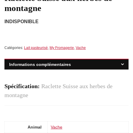
montagne
INDISPONIBLE
Catégories:
Lait pasteurisé
,
My Fromagerie
,
Vache
Informations complémentaires
Spécification:
Raclette Suisse aux herbes de
montagne
Animal
Vache