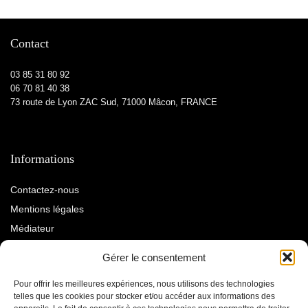
Contact
03 85 31 80 92
06 70 81 40 38
73 route de Lyon ZAC Sud, 71000 Mâcon, FRANCE
Informations
Contactez-nous
Mentions légales
Médiateur
À propos
Gérer le consentement
Pour offrir les meilleures expériences, nous utilisons des technologies
Qui sommes-nous ?
telles que les cookies pour stocker et/ou accéder aux informations des
Le blog