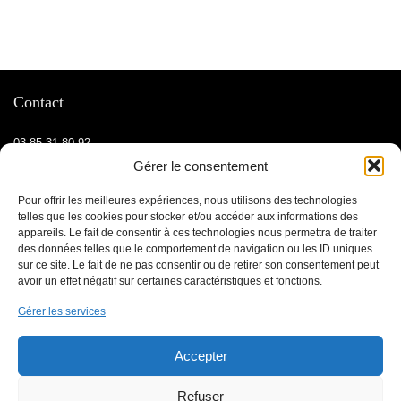
Contact
03 85 31 80 92
06 70 81 40 38
Gérer le consentement
73 route de Lyon ZAC Sud, 71000 Mâcon, FRANCE
Pour offrir les meilleures expériences, nous utilisons des technologies
telles que les cookies pour stocker et/ou accéder aux informations des
appareils. Le fait de consentir à ces technologies nous permettra de traiter
des données telles que le comportement de navigation ou les ID uniques
Informations
sur ce site. Le fait de ne pas consentir ou de retirer son consentement peut
avoir un effet négatif sur certaines caractéristiques et fonctions.
Contactez-nous
Gérer les services
Mentions légales
Médiateur
Accepter
À propos
Refuser