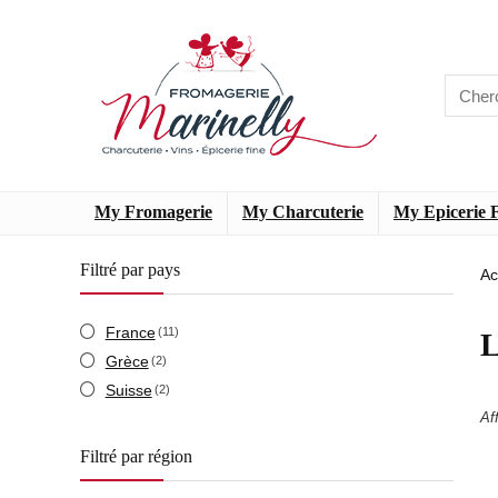
My Fromagerie
My Charcuterie
My Epicerie 
Filtré par pays
Ac
France
(11)
L
Grèce
(2)
Suisse
(2)
Af
Filtré par région