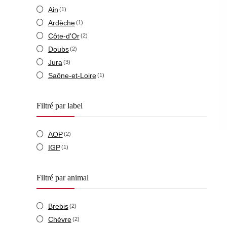
Ain
(1)
Ardèche
(1)
Côte-d'Or
(2)
Doubs
(2)
Jura
(3)
Saône-et-Loire
(1)
Filtré par label
AOP
(2)
IGP
(1)
Filtré par animal
Brebis
(2)
Chèvre
(2)