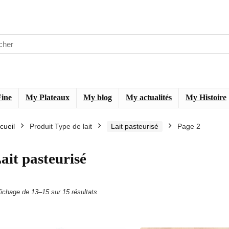
Fine
My Plateaux
My blog
My actualités
My Histoire
cueil
Produit Type de lait
Lait pasteurisé
Page 2
ait pasteurisé
Trié
fichage de 13–15 sur 15 résultats
du
plus