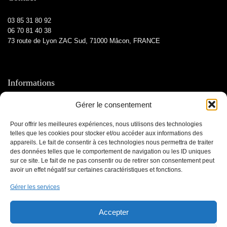
03 85 31 80 92
06 70 81 40 38
73 route de Lyon ZAC Sud, 71000 Mâcon, FRANCE
Informations
Gérer le consentement
Contactez-nous
Mentions légales
Pour offrir les meilleures expériences, nous utilisons des technologies
Médiateur
telles que les cookies pour stocker et/ou accéder aux informations des
appareils. Le fait de consentir à ces technologies nous permettra de traiter
des données telles que le comportement de navigation ou les ID uniques
À propos
sur ce site. Le fait de ne pas consentir ou de retirer son consentement peut
avoir un effet négatif sur certaines caractéristiques et fonctions.
Qui sommes-nous ?
Gérer les services
Le blog
Nos services
Accepter