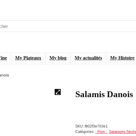
Fine
My Plateaux
My blog
My actualités
My Histoire
anois
Salamis Danois
SKU:
f802f3e703e1
Catégories:
- Porc -
,
Salaisons Sèch