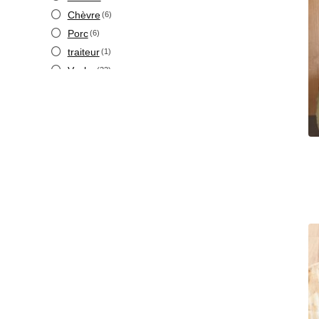
Chèvre
(6)
Porc
(6)
traiteur
(1)
Vache
(22)
Volaille
(1)