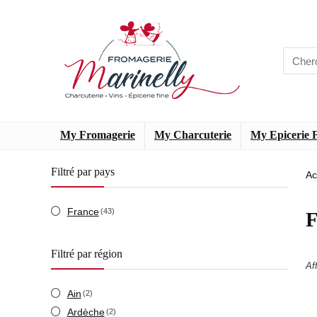
My Fromagerie
My Charcuterie
My Epicerie 
Filtré par pays
Ac
France
(43)
F
Filtré par région
Af
Ain
(2)
Ardèche
(2)