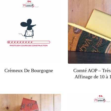
récent
au
plus
ancien
Crèmeux De Bourgogne
Comté AOP – Très 
Affinage de 10 à 