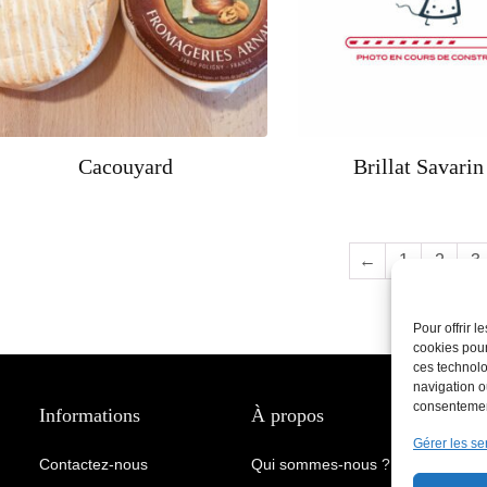
Cacouyard
Brillat Savari
←
1
2
3
Pour offrir 
cookies pour
ces technolo
navigation ou
consentement
Informations
À propos
Gérer les se
Contactez-nous
Qui sommes-nous ?