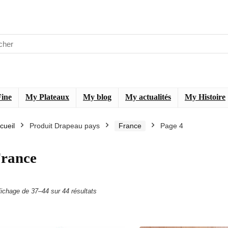
Fine
My Plateaux
My blog
My actualités
My Histoire
cueil
Produit Drapeau pays
France
Page 4
rance
Trié
fichage de 37–44 sur 44 résultats
du
plus