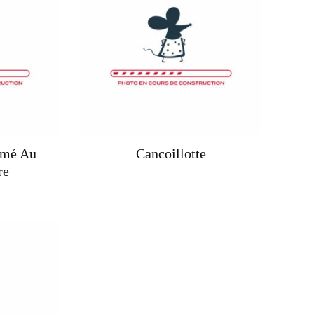
umé Au
Cancoillotte
re