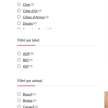
Cher
(1)
Côte-d'Or
(2)
Côtes d'Armor
(2)
Doubs
(2)
Franche -Comté
(2)
Jura
(8)
Filtré par label
Saône-et-Loire
(4)
Savoie
(7)
AOP
(5)
Stalaven
(1)
BIO
(1)
IGP
(2)
Filtré par animal
Boeuf
(1)
Brebis
(1)
Canard
(1)