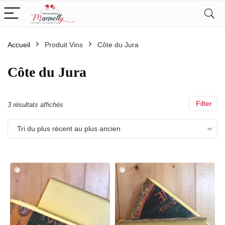
Accueil
Produit Vins
Côte du Jura
Côte du Jura
Filter
Trié
3 résultats affichés
du
Tri du plus récent au plus ancien
plus
récent
au
plus
ancien