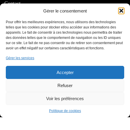
Contact
Gérer le consentement
03 85 31 80 92
06 70 81 40 38
Pour offrir les meilleures expériences, nous utilisons des technologies
telles que les cookies pour stocker et/ou accéder aux informations des
73 route de Lyon ZAC Sud, 71000 Mâcon, FRANCE
appareils. Le fait de consentir à ces technologies nous permettra de traiter
des données telles que le comportement de navigation ou les ID uniques
sur ce site. Le fait de ne pas consentir ou de retirer son consentement peut
avoir un effet négatif sur certaines caractéristiques et fonctions.
Informations
Gérer les services
Contactez-nous
Accepter
Mentions légales
Médiateur
Refuser
À propos
Voir les préférences
Qui sommes-nous ?
Politique de cookies
Le blog
Nos services