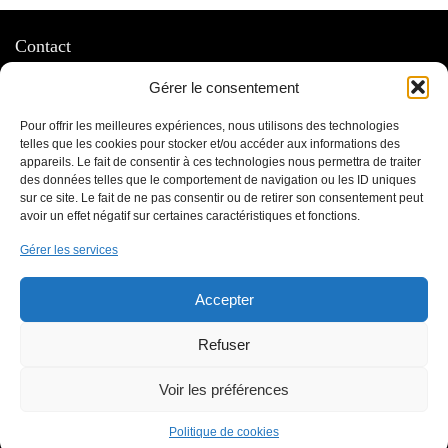
Contact
Gérer le consentement
03 85 31 80 92
06 70 81 40 38
Pour offrir les meilleures expériences, nous utilisons des technologies
73 route de Lyon ZAC Sud, 71000 Mâcon, FRANCE
telles que les cookies pour stocker et/ou accéder aux informations des
appareils. Le fait de consentir à ces technologies nous permettra de traiter
des données telles que le comportement de navigation ou les ID uniques
sur ce site. Le fait de ne pas consentir ou de retirer son consentement peut
Informations
avoir un effet négatif sur certaines caractéristiques et fonctions.
Gérer les services
Contactez-nous
Mentions légales
Accepter
Médiateur
Refuser
À propos
Voir les préférences
Qui sommes-nous ?
Le blog
Politique de cookies