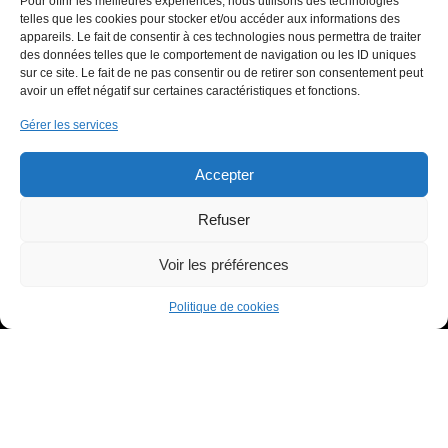
Pour offrir les meilleures expériences, nous utilisons des technologies
03 85 31 80 92
telles que les cookies pour stocker et/ou accéder aux informations des
06 70 81 40 38
appareils. Le fait de consentir à ces technologies nous permettra de traiter
73 route de Lyon ZAC Sud, 71000 Mâcon, FRANCE
des données telles que le comportement de navigation ou les ID uniques
sur ce site. Le fait de ne pas consentir ou de retirer son consentement peut
avoir un effet négatif sur certaines caractéristiques et fonctions.
Informations
Gérer les services
Contactez-nous
Accepter
Mentions légales
Refuser
Médiateur
Voir les préférences
À propos
Politique de cookies
Qui sommes-nous ?
Le blog
Nos services