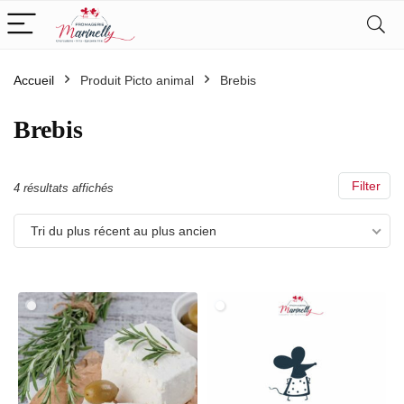
Accueil
Produit Picto animal
Brebis
Brebis
Filter
Trié
4 résultats affichés
du
Tri du plus récent au plus ancien
plus
récent
au
plus
ancien