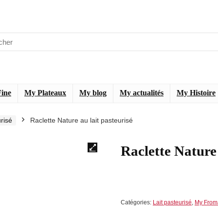
Fine
My Plateaux
My blog
My actualités
My Histoire
urisé
Raclette Nature au lait pasteurisé
Raclette Nature 
Catégories:
Lait pasteurisé
,
My From