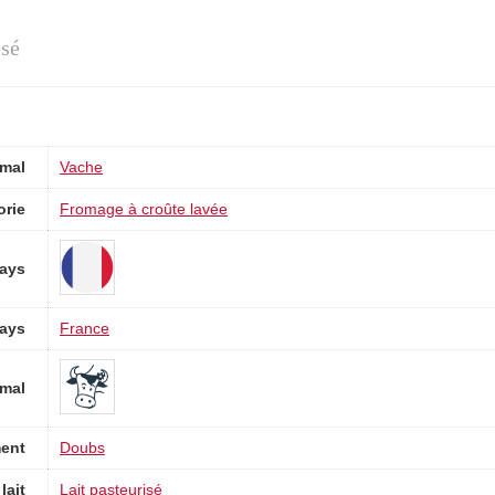
isé
mal
Vache
orie
Fromage à croûte lavée
ays
ays
France
imal
ent
Doubs
lait
Lait pasteurisé